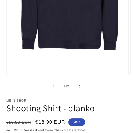
von
1
/
2
MEIN SHOP
Shooting Shirt - blanko
Normaler
Verkaufspreis
€18,90 EUR
€19,50 EUR
Sale
Preis
inkl. MwSt.
Versand
wird beim Checkout berechnet