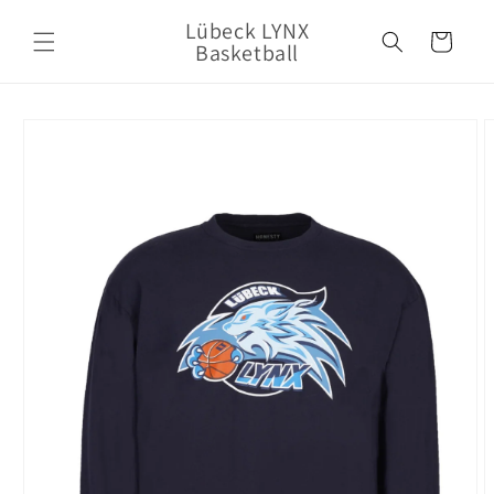
Direkt
zum
Lübeck LYNX
Warenkorb
Inhalt
Basketball
oduktinformationen
ringen