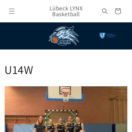
Direkt
zum
Lübeck LYNX
Warenkorb
Inhalt
Basketball
U14W