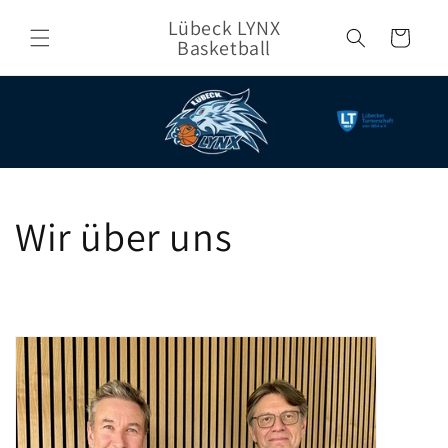
Direkt
zum
Lübeck LYNX
Warenkorb
Inhalt
Basketball
Wir über uns