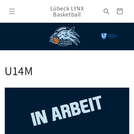
Direkt
zum
Lübeck LYNX
Warenkorb
Inhalt
Basketball
U14M