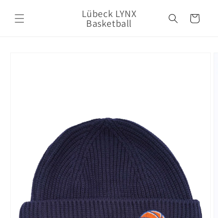
Direkt
zum
Lübeck LYNX
Warenkorb
Inhalt
Basketball
oduktinformationen
ringen