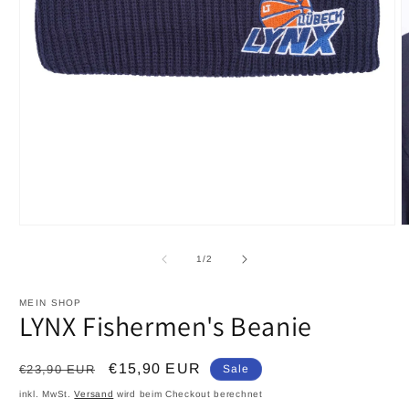
von
1
/
2
MEIN SHOP
LYNX Fishermen's Beanie
Normaler
Verkaufspreis
€15,90 EUR
€23,90 EUR
Sale
Preis
inkl. MwSt.
Versand
wird beim Checkout berechnet