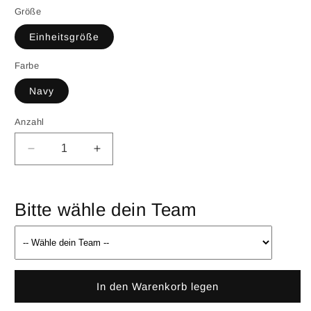
Größe
Einheitsgröße
Farbe
Navy
Anzahl
Verringere
Erhöhe
die
die
Menge
Menge
für
für
Bitte wähle dein Team
LYNX
LYNX
Fishermen&#39;s
Fishermen&#39;s
Beanie
Beanie
In den Warenkorb legen